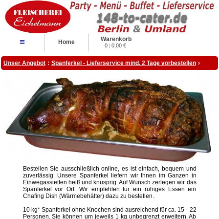
Warenkorb
≡
Home
0
|
0,00 €
Unser Angebot
:
Spanferkel - Lieferservice mind. 2 Tage vorbestellen
›
Bestellen Sie ausschließlich online, es ist einfach, bequem und
zuverlässig. Unsere Spanferkel liefern wir Ihnen im Ganzen in
Einwegassietten heiß und knusprig. Auf Wunsch zerlegen wir das
Spanferkel vor Ort. Wir empfehlen für ein ruhiges Essen ein
Chafing Dish (Wärmebehälter) dazu zu bestellen.
10 kg* Spanferkel ohne Knochen sind ausreichend für ca. 15 - 22
Personen. Sie können um jeweils 1 kg unbegrenzt erweitern. Ab