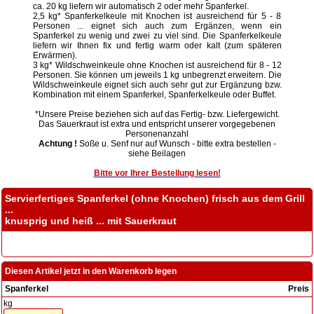
ca. 20 kg liefern wir automatisch 2 oder mehr Spanferkel.
2,5 kg* Spanferkelkeule mit Knochen ist ausreichend für 5 - 8
Personen ... eignet sich auch zum Ergänzen, wenn ein
Spanferkel zu wenig und zwei zu viel sind. Die Spanferkelkeule
liefern wir Ihnen fix und fertig warm oder kalt (zum späteren
Erwärmen).
3 kg* Wildschweinkeule ohne Knochen ist ausreichend für 8 - 12
Personen. Sie können um jeweils 1 kg unbegrenzt erweitern. Die
Wildschweinkeule eignet sich auch sehr gut zur Ergänzung bzw.
Kombination mit einem Spanferkel, Spanferkelkeule oder Buffet.
*Unsere Preise beziehen sich auf das Fertig- bzw. Liefergewicht.
Das Sauerkraut ist extra und entspricht unserer vorgegebenen
Personenanzahl
Achtung !
Soße u. Senf nur auf Wunsch - bitte extra bestellen -
siehe Beilagen
Bitte vor Ihrer Bestellung lesen!
Servierfertiges Spanferkel (ohne Knochen) frisch aus dem Grill
...
knusprig und heiß ... mit Sauerkraut
Diesen Artikel jetzt in den Warenkorb legen
Spanferkel
Preis
kg